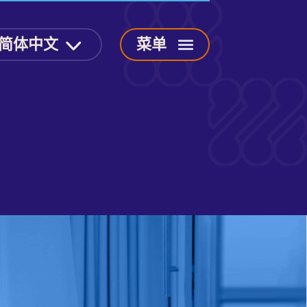
简体中文
菜单
打
开
导
航