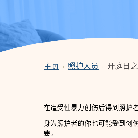
主页
照护人员
开庭日之
You
are
here
在遭受性暴力创伤后得到照护
身为照护者的你也可能受到创
要。